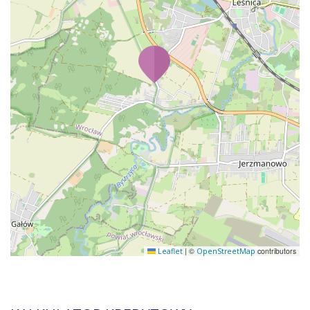
|
©
contributors
Leaflet
OpenStreetMap