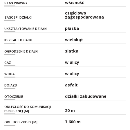
własność
STAN PRAWNY
częściowo
zagospodarowana
ZAGOSP. DZIAŁKI
płaska
UKSZTAŁTOWANIE DZIAŁKI
wielokąt
KSZTAŁT DZIAŁKI
siatka
OGRODZENIE DZIAŁKI
w ulicy
GAZ
w ulicy
WODA
asfalt
DOJAZD
działki zabudowane
OTOCZENIE
ODLEGŁOŚĆ DO KOMUNIKACJI
20 m
PUBLICZNEJ [M]
3 600 m
ODL. DO SZKOŁY [M]