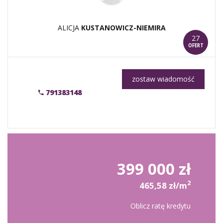
ALICJA
KUSTANOWICZ-NIEMIRA
27
OFERT
zostaw wiadomość
791383148
399 000 zł
2
465,58 zł/m
Oblicz ratę kredytu