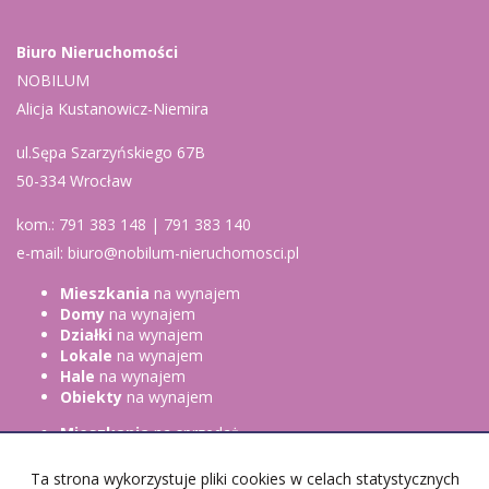
Biuro Nieruchomości
NOBILUM
Alicja Kustanowicz-Niemira
ul.Sępa Szarzyńskiego 67B
50-334 Wrocław
kom.: 791 383 148 | 791 383 140
e-mail: biuro@nobilum-nieruchomosci.pl
Mieszkania
na wynajem
Domy
na wynajem
Działki
na wynajem
Lokale
na wynajem
Hale
na wynajem
Obiekty
na wynajem
Mieszkania
na sprzedaż
Domy
na sprzedaż
Działki
na sprzedaż
Ta strona wykorzystuje pliki cookies w celach statystycznych