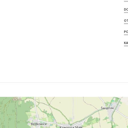
D
O
PO
KA