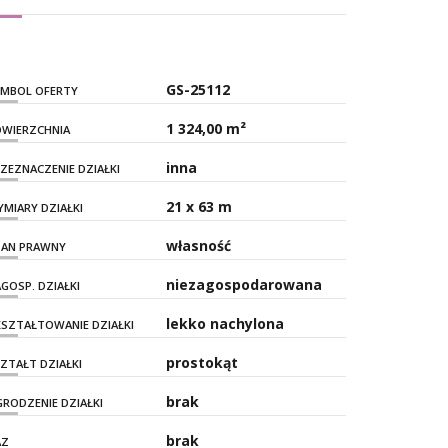
GS-25112
YMBOL OFERTY
1 324,00 m²
WIERZCHNIA
inna
ZEZNACZENIE DZIAŁKI
21 x 63 m
MIARY DZIAŁKI
własność
TAN PRAWNY
niezagospodarowana
GOSP. DZIAŁKI
lekko nachylona
SZTAŁTOWANIE DZIAŁKI
prostokąt
ZTAŁT DZIAŁKI
brak
RODZENIE DZIAŁKI
brak
AZ