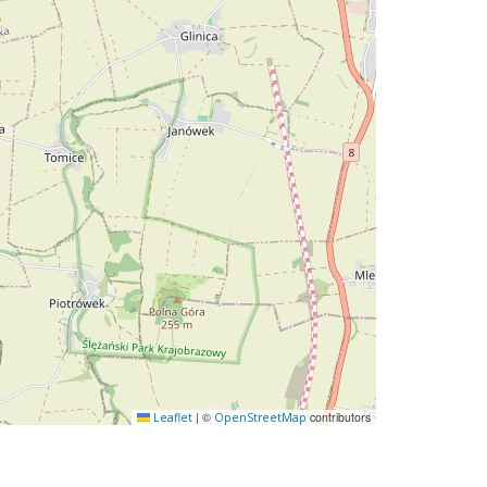
|
©
contributors
Leaflet
OpenStreetMap