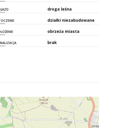
droga leśna
OJAZD
działki niezabudowane
TOCZENIE
obrzeża miasta
ŁOŻENIE
brak
NALIZACJA