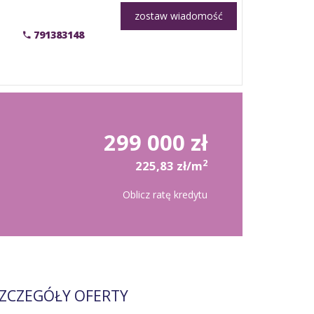
zostaw wiadomość
791383148
299 000 zł
2
225,83 zł/m
Oblicz ratę kredytu
ZCZEGÓŁY OFERTY