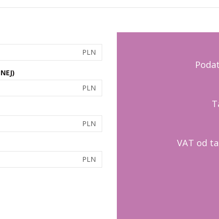
PLN
Podat
NEJ)
PLN
T
PLN
VAT od tak
PLN