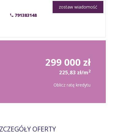
zostaw wiadomość
791383148
299 000 zł
2
225,83 zł/m
Oblicz ratę kredytu
ZCZEGÓŁY OFERTY