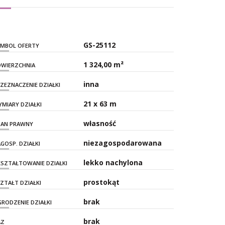
GS-25112
YMBOL OFERTY
1 324,00 m²
WIERZCHNIA
inna
ZEZNACZENIE DZIAŁKI
21 x 63 m
MIARY DZIAŁKI
własność
TAN PRAWNY
niezagospodarowana
GOSP. DZIAŁKI
lekko nachylona
SZTAŁTOWANIE DZIAŁKI
prostokąt
ZTAŁT DZIAŁKI
brak
RODZENIE DZIAŁKI
brak
AZ