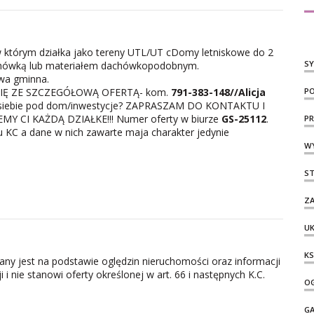
w którym działka jako tereny UTL/UT cDomy letniskowe do 2
S
dachówką lub materiałem dachówkopodobnym.
owa gminna.
IĘ ZE SZCZEGÓŁOWĄ OFERTĄ- kom.
791-383-148//Alicja
PO
la siebie pod dom/inwestycje? ZAPRASZAM DO KONTAKTU I
 CI KAŻDĄ DZIAŁKE!!! Numer oferty w biurze
GS-25112
.
PR
u KC a dane w nich zawarte maja charakter jedynie
WY
S
ZA
UK
KS
zany jest na podstawie oględzin nieruchomości oraz informacji
i nie stanowi oferty określonej w art. 66 i następnych K.C.
OG
G