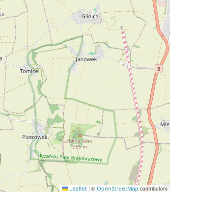
|
©
contributors
Leaflet
OpenStreetMap