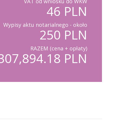
VAT od wniosku do WKW
46 PLN
Wypisy aktu notarialnego - około
250 PLN
RAZEM (cena + opłaty)
307,894.18 PLN