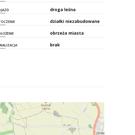
droga leśna
OJAZD
działki niezabudowane
TOCZENIE
obrzeża miasta
ŁOŻENIE
brak
NALIZACJA