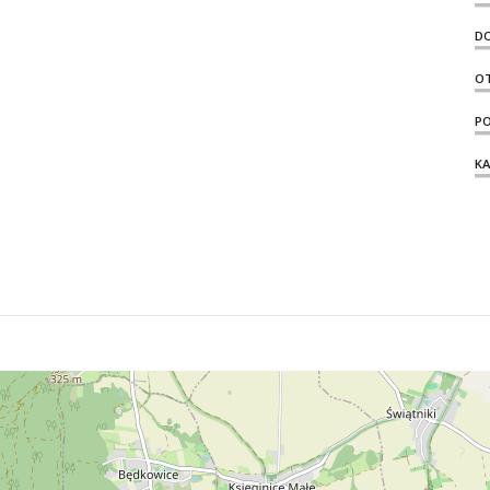
D
O
PO
KA