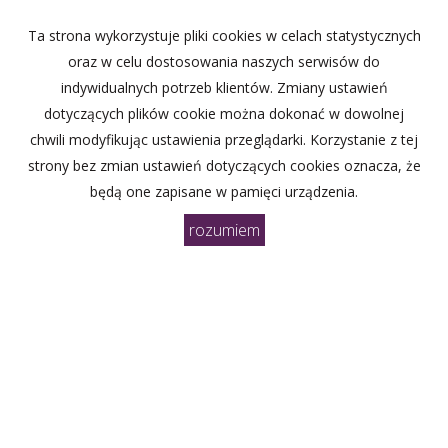
Ta strona wykorzystuje pliki cookies w celach statystycznych
Wyrażam zgodę na przetwarzanie podanych przeze
oraz w celu dostosowania naszych serwisów do
mnie danych osobowych. Administratorem danych jest
indywidualnych potrzeb klientów. Zmiany ustawień
Biuro Nieruchomości NOBILUM. Mam prawo dostępu do
dotyczących plików cookie można dokonać w dowolnej
swoich danych i ich poprawiania. Podanie danych jest
dobrowolne. Dane zbierane są w celu marketingowym
chwili modyfikując ustawienia przeglądarki. Korzystanie z tej
oraz w celu realizowania i wykonania zawartej umowy
strony bez zmian ustawień dotyczących cookies oznacza, że
lub do podjęcia działań na Twoje żądanie przed
będą one zapisane w pamięci urządzenia.
zawarciem umowy.
rozumiem
Biuro Nieruchomości
NOBILUM
Alicja Kustanowicz-Niemira
ul.Sępa Szarzyńskiego 67B