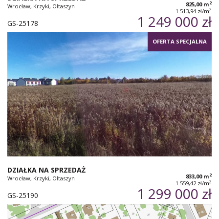
2
825,00 m
Wrocław, Krzyki, Ołtaszyn
2
1 513,94 zł/m
1 249 000 zł
GS-25178
OFERTA SPECJALNA
DZIAŁKA NA SPRZEDAŻ
2
833,00 m
Wrocław, Krzyki, Ołtaszyn
2
1 559,42 zł/m
1 299 000 zł
GS-25190