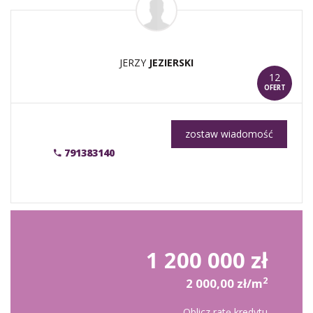
JERZY
JEZIERSKI
12
OFERT
zostaw wiadomość
791383140
1 200 000 zł
2
2 000,00 zł/m
Oblicz ratę kredytu