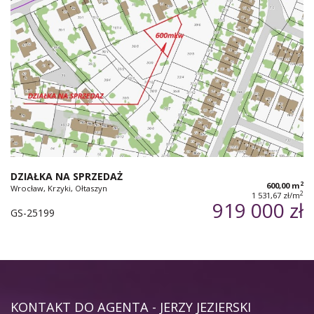
DZIAŁKA NA SPRZEDAŻ
2
600,00 m
Wrocław, Krzyki, Ołtaszyn
2
1 531,67 zł/m
919 000 zł
GS-25199
KONTAKT DO AGENTA - JERZY JEZIERSKI