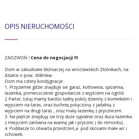
OPIS NIERUCHOMOŚCI
ZADZWOŃ !
Cena do negocjacji !!!
Dom w zabudowie bliźniaczej na wrocławskich Złotnikach, na
działce o pow. 308mkw.
Dom ma cztery kondygnacje:
1. Przyziemie gdzie znajduje sie garaż, kotłownia, spiżarnia,
łazienka, pomieszczenie gospodarcze z wyjściem na ogród.
2 Parter, tutaj mamy bardzo ładny pokój dzienny z kominkiem i
wyjsciem na taras, oraz kuchnię połączoną z jadalnią z
wyjsciem na drugi taras , oraz małą łazienkę z prysznicem.
3. Na piętrze znajdują sie trzy duże sypialnie oraz duża łazienka
z miejscem zarówna na wannę jak i prysznic ( do remontu).
4. Poddasze to otwarta przestrzeń,a pod skosami małe wc i
schowek.