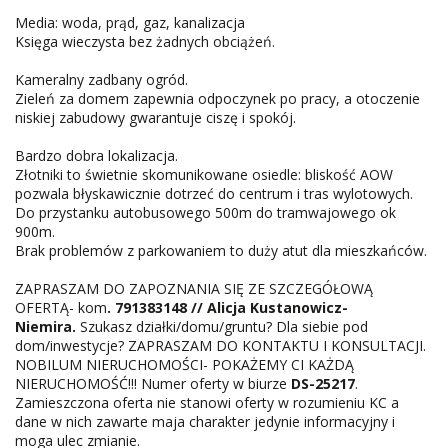
Media: woda, prąd, gaz, kanalizacja
Księga wieczysta bez żadnych obciążeń.
Kameralny zadbany ogród.
Zieleń za domem zapewnia odpoczynek po pracy, a otoczenie
niskiej zabudowy gwarantuje ciszę i spokój.
Bardzo dobra lokalizacja.
Złotniki to świetnie skomunikowane osiedle: bliskość AOW
pozwala błyskawicznie dotrzeć do centrum i tras wylotowych.
Do przystanku autobusowego 500m do tramwajowego ok
900m.
Brak problemów z parkowaniem to duży atut dla mieszkańców.
ZAPRASZAM DO ZAPOZNANIA SIĘ ZE SZCZEGÓŁOWĄ
OFERTĄ- kom
. 791383148 // Alicja Kustanowicz-
Niemira.
Szukasz działki/domu/gruntu? Dla siebie pod
dom/inwestycje? ZAPRASZAM DO KONTAKTU I KONSULTACJI.
NOBILUM NIERUCHOMOŚCI- POKAŻEMY CI KAŻDĄ
NIERUCHOMOŚĆ!!! Numer oferty w biurze
DS-25217
.
Zamieszczona oferta nie stanowi oferty w rozumieniu KC a
dane w nich zawarte maja charakter jedynie informacyjny i
moga ulec zmianie.