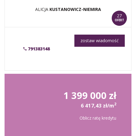
ALICJA
KUSTANOWICZ-NIEMIRA
27
OFERT
zostaw wiadomość
791383148
1 399 000 zł
2
6 417,43 zł/m
Oblicz ratę kredytu