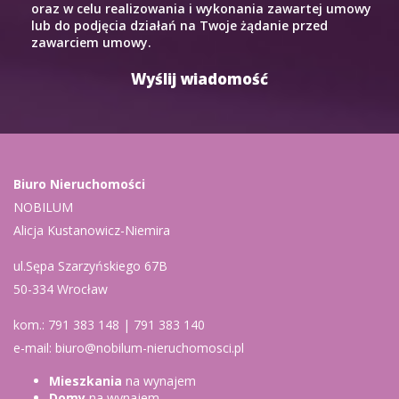
oraz w celu realizowania i wykonania zawartej umowy
lub do podjęcia działań na Twoje żądanie przed
zawarciem umowy.
Biuro Nieruchomości
NOBILUM
Alicja Kustanowicz-Niemira
ul.Sępa Szarzyńskiego 67B
50-334 Wrocław
kom.: 791 383 148 | 791 383 140
e-mail: biuro@nobilum-nieruchomosci.pl
Mieszkania
na wynajem
Domy
na wynajem