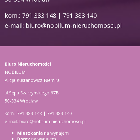
kom.: 791 383 148 | 791 383 140
e-mail: biuro@nobilum-nieruchomosci.pl
Biuro Nieruchomości
NOBILUM
Alicja Kustanowicz-Niemira
ul.Sępa Szarzyńskiego 67B
50-334 Wrocław
kom.: 791 383 148 | 791 383 140
e-mail: biuro@nobilum-nieruchomosci.pl
Mieszkania
na wynajem
Domy
na wynajem