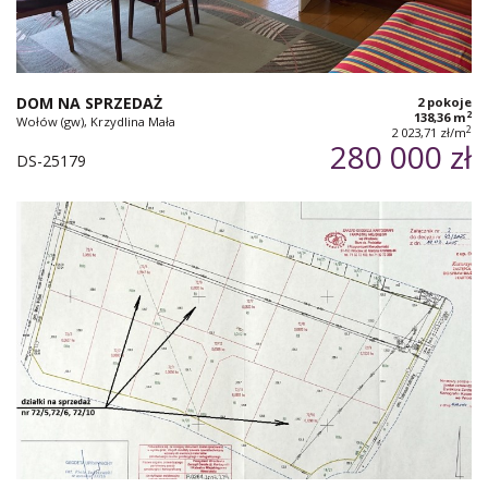
DOM NA SPRZEDAŻ
2 pokoje
2
138,36 m
Wołów (gw), Krzydlina Mała
2
2 023,71 zł/m
280 000 zł
DS-25179