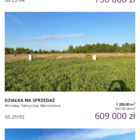
GS-25194
DZIAŁKA NA SPRZEDAŻ
2
1 200,00 m
Wrocław, Fabryczna, Marszowice
2
507,50 zł/m
609 000 zł
GS-25192