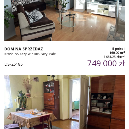
DOM NA SPRZEDAŻ
5 pokoi
2
160,00 m
Krośnice, Łazy Wielkie, Łazy Małe
2
4 681,25 zł/m
749 000 zł
DS-25185