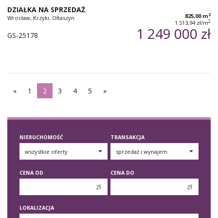
DZIAŁKA NA SPRZEDAŻ
2
825,00 m
Wrocław, Krzyki, Ołtaszyn
2
1 513,94 zł/m
1 249 000 zł
GS-25178
«
1
2
3
4
5
»
NIERUCHOMOŚĆ
TRANSAKCJA
CENA OD
CENA DO
zł
zł
150 000 zł
150 000 zł
LOKALIZACJA
200 000 zł
200 000 zł