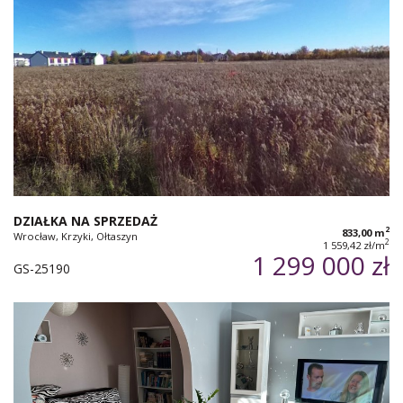
DZIAŁKA NA SPRZEDAŻ
2
833,00 m
Wrocław, Krzyki, Ołtaszyn
2
1 559,42 zł/m
1 299 000 zł
GS-25190