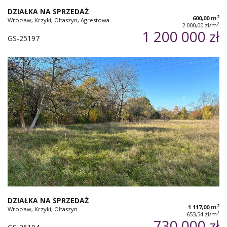
DZIAŁKA NA SPRZEDAŻ
2
600,00 m
Wrocław, Krzyki, Ołtaszyn, Agrestowa
2
2 000,00 zł/m
1 200 000 zł
GS-25197
DZIAŁKA NA SPRZEDAŻ
2
1 117,00 m
Wrocław, Krzyki, Ołtaszyn
2
653,54 zł/m
730 000 zł